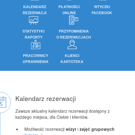
KALENDARZ
PŁATNOŚCI
WTYCZKI
REZERWACJI
ONLINE
FACEBOOK
STATYSTYKI
PRZYPOMNIENIA
RAPORTY
O REZERWACJACH
PRACOWNICY
KLIENCI
UPRAWNIENIA
KARTOTEKA
Kalendarz rezerwacji
Zawsze aktualny kalendarz rezerwacji dostępny z
każdego miejsca, dla Ciebie i klientów.
Możliwość rezerwacji
wizyt
i
zajęć grupowych