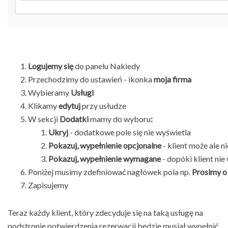
Logujemy się
do panelu Nakiedy
Przechodzimy do ustawień - ikonka
moja firma
Wybieramy
Usługi
Klikamy
edytuj
przy usłudze
W sekcji
Dodatki
mamy do wyboru
:
Ukryj
- dodatkowe pole się nie wyświetla
Pokazuj, wypełnienie opcjonalne
- klient może ale n
Pokazuj, wypełnienie wymagane
- dopóki klient nie
Poniżej musimy zdefiniować nagłówek pola np.
Prosimy o
Zapisujemy
Teraz każdy klient, który zdecyduje się na taką usługę na
podstronie potwierdzenia rezerwacji będzie musiał wypełnić