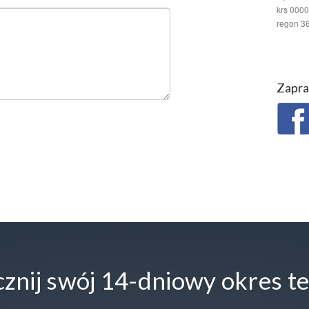
krs 000
regon 3
Zapra
znij swój 14-dniowy okres t