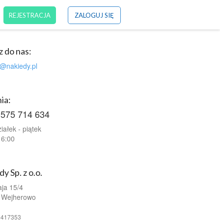
REJESTRACJA
ZALOGUJ SIĘ
z do nas:
t@nakiedy.pl
nia:
 575 714 634
iałek - piątek
16:00
y Sp. z o.o.
aja 15/4
 Wejherowo
2417353