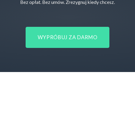
Bez opłat. Bez umów. Zrezygnuj kiedy chcesz.
WYPRÓBUJ ZA DARMO