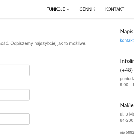
FUNKCJE
CENNIK
KONTAKT
Napis
kontak
ość. Odpiszemy najszybciej jak to możliwe.
Infoli
(+48)
poniedz
9:00 - 
Nakied
ul. 3 M
84-200
nip 588