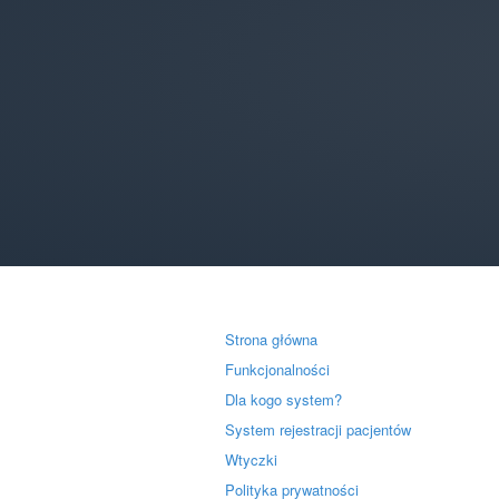
Strona główna
Funkcjonalności
Dla kogo system?
System rejestracji pacjentów
Wtyczki
Polityka prywatności