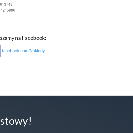
0613743
64245886
szamy na Facebook:
facebook.com/Nakiedy
estowy!