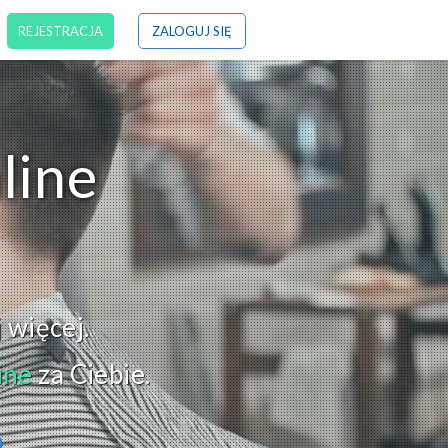
REJESTRACJA
ZALOGUJ SIĘ
line
j więcej.
ine
za Ciebie.