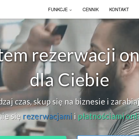
FUNKCJE
CENNIK
KONTAKT
tem rezerwacji on
dla Ciebie
aj czas, skup się na biznesie i zarabia
ie się
rezerwacjami
i
płatnościami onl