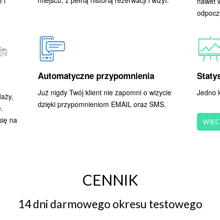
miejscu, z pełną historią rezerwacji i wizyt.
 i
nawet w
odpocz
Automatyczne przypomnienia
Statys
Już nigdy Twój klient nie zapomni o wizycie
Jedno k
aży,
dzięki przypomnieniom EMAIL oraz SMS.
.
się na
WIĘC
CENNIK
14 dni darmowego okresu testowego