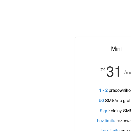
Mini
31
zł
/m
1 - 2
pracownik
50
SMS/mc grat
9 gr
kolejny SM
bez limitu
rezerwa
bez limitu
usłu