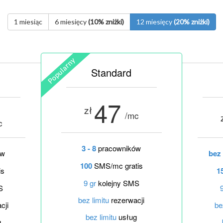
1 miesiąc
6 miesięcy
(10% zniżki)
12 miesięcy
(20% zniżki)
Standard
47
zł
/mc
c
3 - 8
pracowników
ów
bez 
100
SMS/mc gratis
is
1
9 gr
kolejny SMS
S
bez limitu
rezerwacji
cji
be
bez limitu
usług
g