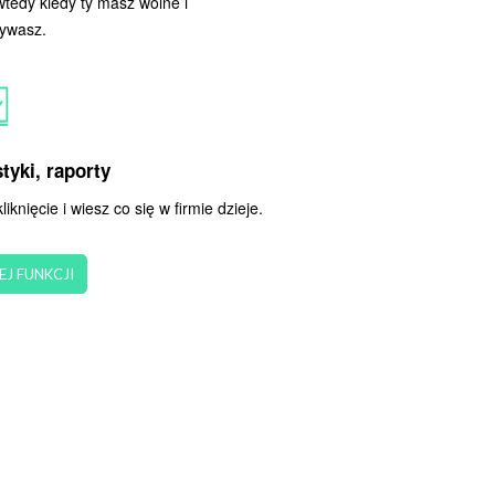
tedy kiedy ty masz wolne i
ywasz.
tyki, raporty
liknięcie i wiesz co się w firmie dzieje.
EJ FUNKCJI