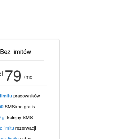
Bez limitów
79
zł
/mc
limitu
pracowników
50
SMS/mc gratis
9 gr
kolejny SMS
z limitu
rezerwacji
bez limitu
usług