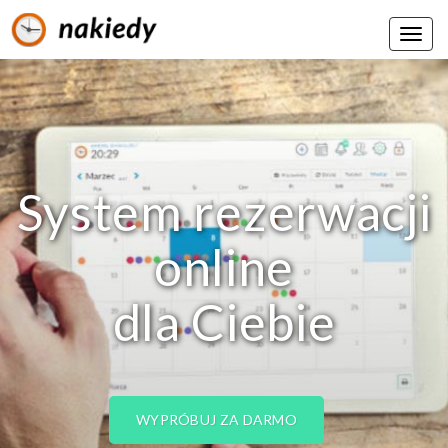
System rezerwacji
online
dla Ciebie
WYPRÓBUJ ZA DARMO