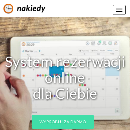
System rezerwacji
online
dla Ciebie
WYPRÓBUJ ZA DARMO