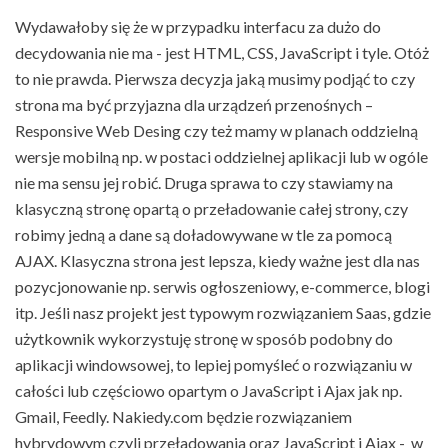
Wydawałoby się że w przypadku interfacu za dużo do
decydowania nie ma - jest HTML, CSS, JavaScript i tyle. Otóż
to nie prawda. Pierwsza decyzja jaką musimy podjąć to czy
strona ma być przyjazna dla urządzeń przenośnych –
Responsive Web Desing czy też mamy w planach oddzielną
wersje mobilną np. w postaci oddzielnej aplikacji lub w ogóle
nie ma sensu jej robić. Druga sprawa to czy stawiamy na
klasyczną stronę opartą o przeładowanie całej strony, czy
robimy jedną a dane są doładowywane w tle za pomocą
AJAX. Klasyczna strona jest lepsza, kiedy ważne jest dla nas
pozycjonowanie np. serwis ogłoszeniowy, e-commerce, blogi
itp. Jeśli nasz projekt jest typowym rozwiązaniem Saas, gdzie
użytkownik wykorzystuję stronę w sposób podobny do
aplikacji windowsowej, to lepiej pomyśleć o rozwiązaniu w
całości lub częściowo opartym o JavaScript i Ajax jak np.
Gmail, Feedly. Nakiedy.com będzie rozwiązaniem
hybrydowym czyli przeładowania oraz JavaScript i Ajax - w