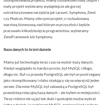
skomplikowania projektu. Mamy stosunkowo mały zespół i
mały projekt wybieramy wydajniejsze ale gorzej
ustrukturyzowane narzędzia jak Laravel , Symphony, Zend
czy Phalcon. Mamy olbrzymi projekt, z rozbudowaną
warstwą biznesową, nad którym w przyszłości będzie
pracowało kilkudziesięciu programistów, wybieramy
ZendFramewok lub Symphony.
Baza danych to brzmi dumnie
Mamy już technologię teraz czas na wybór bazy danych.
Kiedyś wyglądało to bardzo prosto, był MySQL i długo,
długo nic. Był co prawda PostgreSQL ale był on postrzegany
jako skomplikowany i słabo skalujący się na więcej niż jeden
serwer. Dla mnie MySQL był zabawką a PostgreSQL był
prawdziwą relacyjną bazą danych – ale byłem w mniejszości.
Teraz różnice nie są już tak duże i spokojnie można wybrać
jedną z dwóch. Ja wybieram MySQL, ponieważ jest szybszy