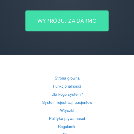
WYPRÓBUJ ZA DARMO
Strona główna
Funkcjonalności
Dla kogo system?
System rejestracji pacjentów
Wtyczki
Polityka prywatności
Regulamin