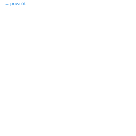
← powrót