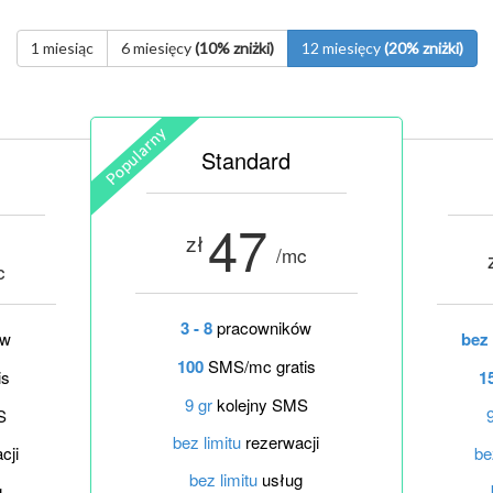
1 miesiąc
6 miesięcy
(10% zniżki)
12 miesięcy
(20% zniżki)
Standard
47
zł
/mc
c
3 - 8
pracowników
ów
bez 
100
SMS/mc gratis
is
1
9 gr
kolejny SMS
S
bez limitu
rezerwacji
cji
be
bez limitu
usług
g