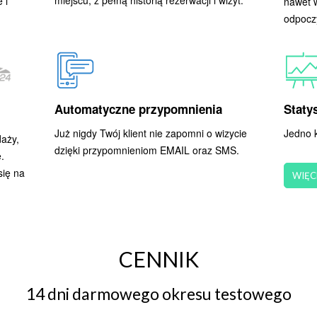
miejscu, z pełną historią rezerwacji i wizyt.
 i
nawet w
odpocz
Automatyczne przypomnienia
Statys
Już nigdy Twój klient nie zapomni o wizycie
Jedno k
aży,
dzięki przypomnieniom EMAIL oraz SMS.
.
się na
WIĘC
CENNIK
14 dni darmowego okresu testowego