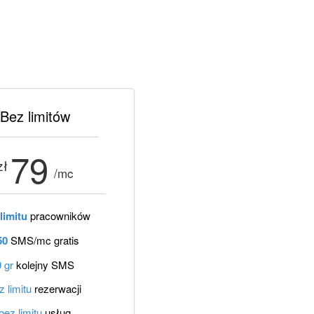
Bez limitów
79
zł
/mc
limitu
pracowników
50
SMS/mc gratis
9 gr
kolejny SMS
z limitu
rezerwacji
bez limitu
usług