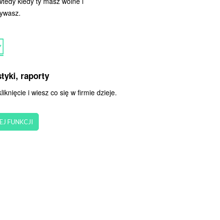
tedy kiedy ty masz wolne i
ywasz.
tyki, raporty
liknięcie i wiesz co się w firmie dzieje.
EJ FUNKCJI