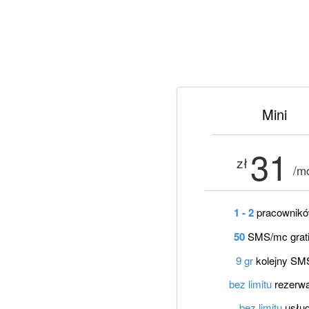
Mini
31
zł
/m
1 - 2
pracownik
50
SMS/mc grat
9 gr
kolejny SM
bez limitu
rezerwa
bez limitu
usłu