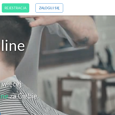
REJESTRACJA
ZALOGUJ SIĘ
line
j więcej.
ine
za Ciebie.