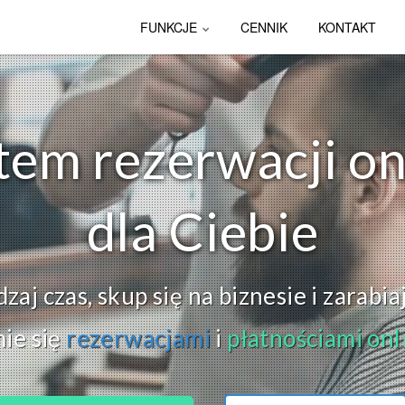
FUNKCJE
CENNIK
KONTAKT
tem rezerwacji on
dla Ciebie
aj czas, skup się na biznesie i zarabia
ie się
rezerwacjami
i
płatnościami onl