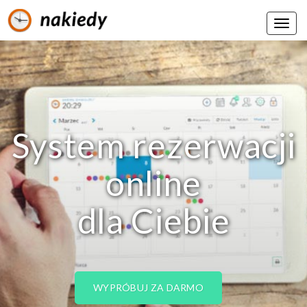
System rezerwacji
online
dla Ciebie
WYPRÓBUJ ZA DARMO